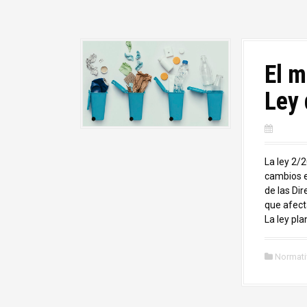
El m
Ley 
La ley 2/
cambios e
de las Di
que afect
La ley pl
Normati